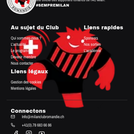
#SEMPREMILAN
Au sujet du Club
Liens rapides
Qui sommes-nous ?
Sponsors
L’actualité
Nos sorties
Le programme
L’académie
Devenir membre
Nous contacter
Liens légaux
Gestion des cookies
Mentions légales
Connectons
Info@milanclubromandie.ch
+41(0).78 683 66 86