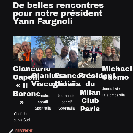
De belles rencontres
pour notre président
Yann Fargnoli
Giancarlo
Michael
Gianluca
Francesco
Président
Capelli
Cuomo
Viscogliosi
Letizia
du
« Il
Journaliste
Milan
Barone
Telelombardia
Journaliste
Journaliste
Club
»
sportif
sportif
SportItalia
SportItalia
Paris
Chef Ultra
curva Sud
PRÉCÉDENT