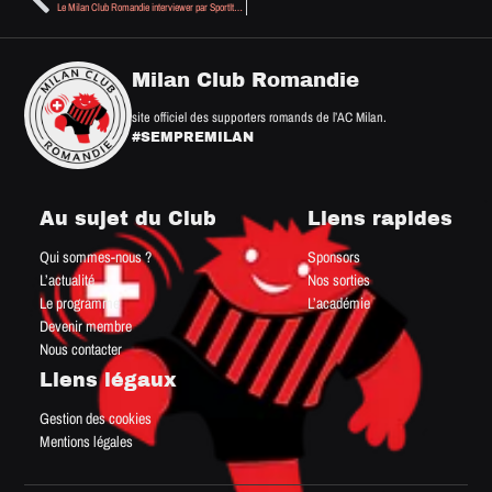
Le Milan Club Romandie interviewer par SportItalia à San Siro
Milan Club Romandie
site officiel des supporters romands de l’AC Milan.
#SEMPREMILAN
Au sujet du Club
Liens rapides
Qui sommes-nous ?
Sponsors
L’actualité
Nos sorties
Le programme
L’académie
Devenir membre
Nous contacter
Liens légaux
Gestion des cookies
Mentions légales