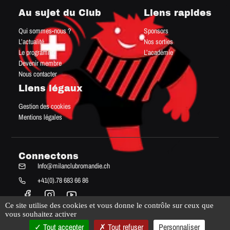
Au sujet du Club
Liens rapides
Qui sommes-nous ?
Sponsors
L’actualité
Nos sorties
Le programme
L’académie
Devenir membre
Nous contacter
Liens légaux
Gestion des cookies
Mentions légales
Connectons
Info@milanclubromandie.ch
+41(0).78 683 66 86
Ce site utilise des cookies et vous donne le contrôle sur ceux que
vous souhaitez activer
Tout accepter
Tout refuser
Personnaliser