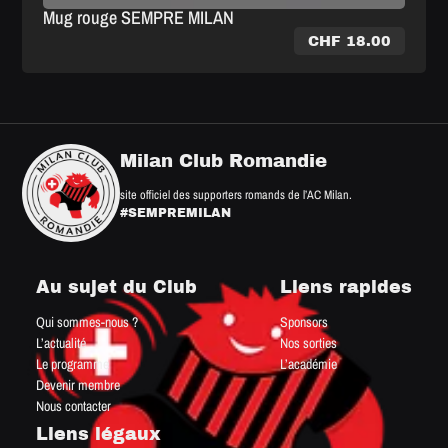
Mug rouge SEMPRE MILAN
CHF
18.00
Milan Club Romandie
site officiel des supporters romands de l’AC Milan.
#SEMPREMILAN
Au sujet du Club
Liens rapides
Qui sommes-nous ?
Sponsors
L’actualité
Nos sorties
Le programme
L’académie
Devenir membre
Nous contacter
Liens légaux